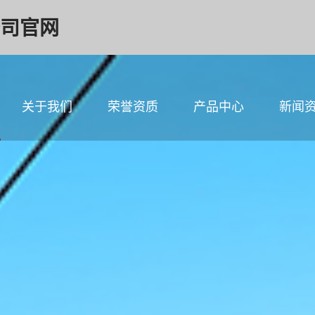
司官网
关于我们
荣誉资质
产品中心
新闻