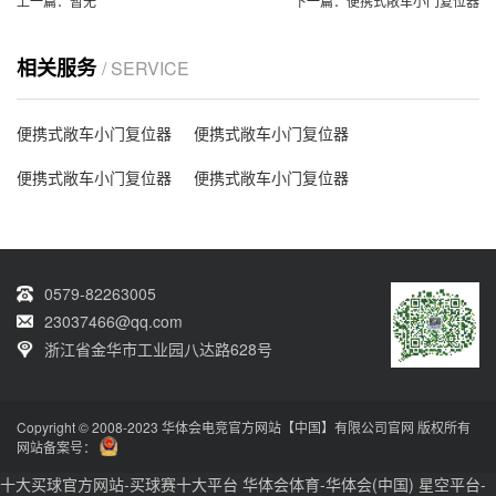
上一篇：
暂无
下一篇：
便携式敞车小门复位器
相关服务
/ SERVICE
便携式敞车小门复位器
便携式敞车小门复位器
便携式敞车小门复位器
便携式敞车小门复位器
0579-82263005
23037466@qq.com
浙江省金华市工业园八达路628号
Copyright © 2008-2023 华体会电竞官方网站【中国】有限公司官网 版权所有
网站备案号：
十大买球官方网站-买球赛十大平台
华体会体育-华体会(中国)
星空平台-